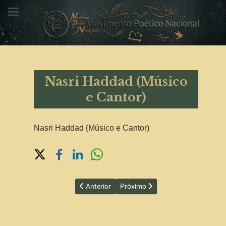
Nasri Haddad (Músico
e Cantor)
Nasri Haddad (Músico e Cantor)
Share on Social Media
Artigo anterior: Maura Sandoval de Mase (Can
Próximo artigo: Osmar Ribeiro (Po
Anterior
Próximo