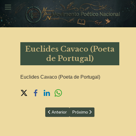
Euclides Cavaco (Poeta
de Portugal)
Euclides Cavaco (Poeta de Portugal)
Share on Social Media
Artigo anterior: Eny Lara (Cantora)
Próximo artigo: Frances de Azeve
Anterior
Próximo