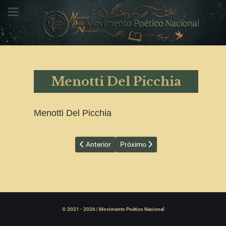
Menotti Del Picchia
Menotti Del Picchia
Artigo anterior: Mário Fusco
Próximo artigo: Miguel Reys
Anterior
Próximo
© 2021 - 2026 | Movimento Poético Nacional