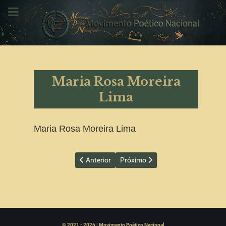
Maria Rosa Moreira
Lima
Maria Rosa Moreira Lima
Artigo anterior: Maria do Rosário Pagano Bota
Próximo artigo: Mariazinha Consig
Anterior
Próximo
© 2021 - 2026 | Movimento Poético Nacional