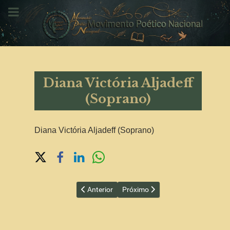
Diana Victória Aljadeff
(Soprano)
Diana Victória Aljadeff (Soprano)
Share on Social Media
Artigo anterior: Cyntia Theodoro Porto (Poeta 
Próximo artigo: Domitilla Borges 
Anterior
Próximo