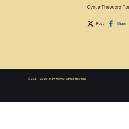
Cyntia Theodoro Por
Share on So
Post
Share
© 2021 - 2026 | Movimento Poético Nacional