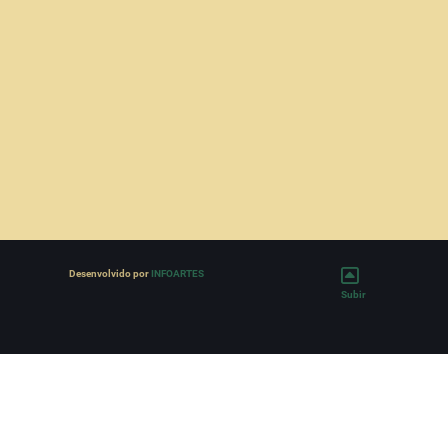
deff (Soprano)
Desenvolvido por
INFOARTES
Subir