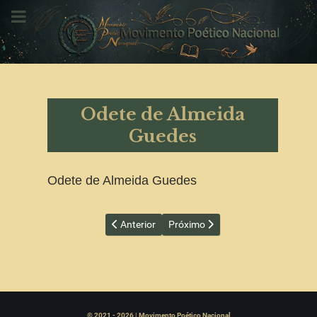
Odete de Almeida
Guedes
Odete de Almeida Guedes
Artigo anterior: Moraes Sarmento
Próximo artigo: Orestes Turano
Anterior
Próximo
© 2021 - 2026 | Movimento Poético Nacional